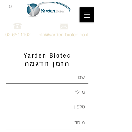
0
מכשור וציוד מדעי
02-6511102
info@yarden-biotec.co.il
Yarden Biotec
הזמן הדגמה