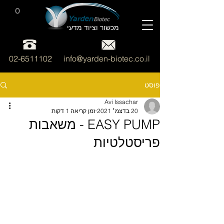
0
מכשור וציוד מדעי
02-6511102
info@yarden-biotec.co.il
פוסט
Avi Issachar
20 בדצמ׳ 2021
זמן קריאה 1 דקות
EASY PUMP - משאבות
פריסטלטיות