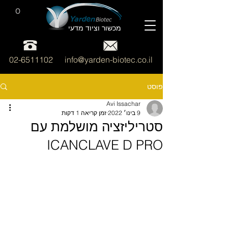
0
מכשור וציוד מדעי
02-6511102
info@yarden-biotec.co.il
פוסט
Avi Issachar
9 בינו׳ 2022
זמן קריאה 1 דקות
סטריליזציה מושלמת עם
ICANCLAVE D PRO